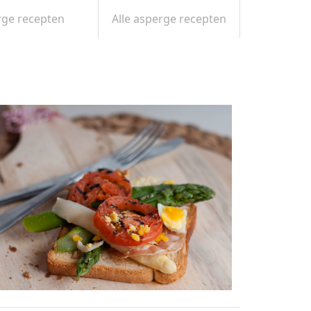
×
rge recepten
Alle asperge recepten