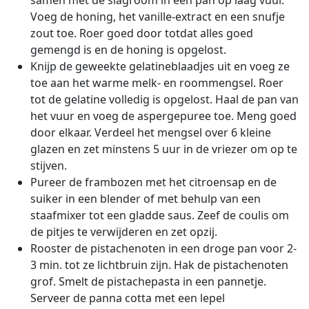
samen met de slagroom in een pan op laag vuur.
Voeg de honing, het vanille-extract en een snufje
zout toe. Roer goed door totdat alles goed
gemengd is en de honing is opgelost.
Knijp de geweekte gelatineblaadjes uit en voeg ze
toe aan het warme melk- en roommengsel. Roer
tot de gelatine volledig is opgelost. Haal de pan van
het vuur en voeg de aspergepuree toe. Meng goed
door elkaar. Verdeel het mengsel over 6 kleine
glazen en zet minstens 5 uur in de vriezer om op te
stijven.
Pureer de frambozen met het citroensap en de
suiker in een blender of met behulp van een
staafmixer tot een gladde saus. Zeef de coulis om
de pitjes te verwijderen en zet opzij.
Rooster de pistachenoten in een droge pan voor 2-
3 min. tot ze lichtbruin zijn. Hak de pistachenoten
grof. Smelt de pistachepasta in een pannetje.
Serveer de panna cotta met een lepel